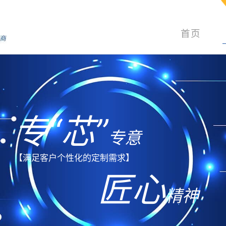
首页
专
“
芯
”
专意
【满足客户个性化的定制需求】
匠心
精神