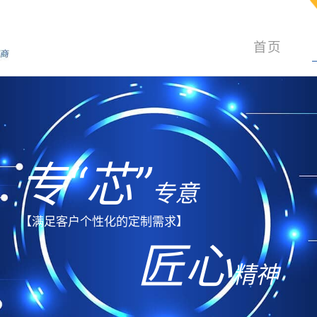
首页
专
“
芯
”
专意
【满足客户个性化的定制需求】
匠心
精神